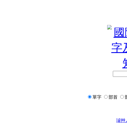
單字
部首
璿
艸