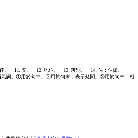
任。 11. 安。 12. 地位。 13. 辨別。 14. 佔；佔據。
姓。 23. 語氣詞。①用於句中。②用於句末，表示疑問。③用於句末，相