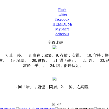
Plurk
twitter
facebook
HEMiDEMi
MyShare
delicious
字義比較
下。 7. 止；停。
8. 處在；處於。
9. 存放；安置。 10. 守持；擔
時；平常。 19. 堵塞。 20. 傲慢。 21. 通「舉」。 22. 
當於「乎」。 24. 踞，俗居从足。
1. 同「居」，處也，閑居。
2. 「尻」之異體。
其 他