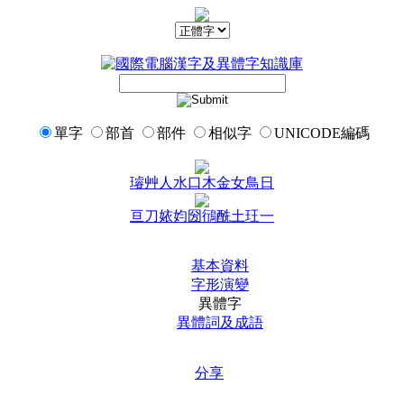
單字
部首
部件
相似字
UNICODE編碼
璿
艸
人
水
口
木
金
女
鳥
日
亘
刀
㛄
㚬
圀
鴴
酰
土
玨
一
基本資料
字形演變
異體字
異體詞及成語
分享