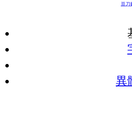
亘
刀
異