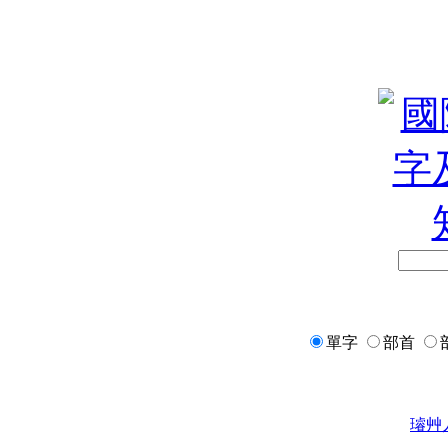
單字
部首
璿
艸