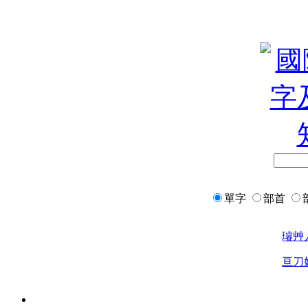
單字
部首
璿
艸
亘
刀