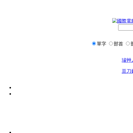
單字
部首
璿
艸
亘
刀