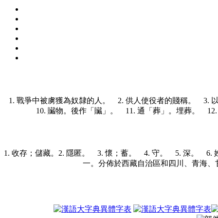
1. 戰爭中被虜獲為奴隸的人。 2. 供人使役者的賤稱。 3. 
10. 贜物。後作「贜」。 11. 通「葬」。埋葬。 12
1. 收存；儲藏。
2. 隱匿。 3. 懷；蓄。 4. 守。 5. 深。 
一。分佈於西藏自治區和四川、青海、甘肅