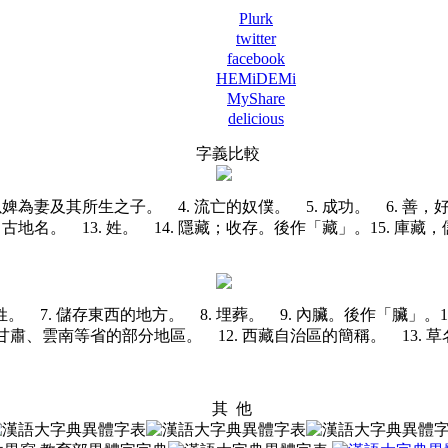
Plurk
twitter
facebook
HEMiDEMi
MyShare
delicious
字義比較
以婢為妻及其所生之子。 4. 流亡的奴僕。 5. 成功。 6. 善，
. 古地名。 13. 姓。
14. 隱藏；收存。後作「藏」。
15. 庫
6. 姓。 7. 儲存東西的地方。 8. 埋葬。
9. 內臟。後作「臟」。
、雲南等省的部分地區。 12. 西藏自治區的簡稱。 13. 草名。
其 他