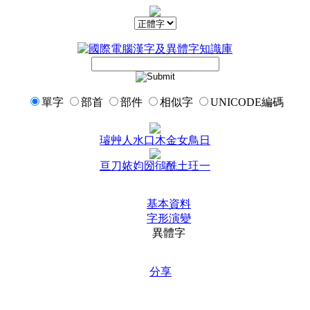
單字
部首
部件
相似字
UNICODE編碼
璿
艸
人
水
口
木
金
女
鳥
日
亘
刀
㛄
㚬
圀
鴴
酰
土
玨
一
基本資料
字形演變
異體字
分享