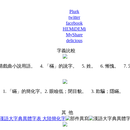
Plurk
twitter
facebook
HEMiDEMi
MyShare
delicious
字義比較
 明清戲曲小說用語。 4. 「樠」的訛字。 5. 姓。 6. 慚愧。 
1. 「瞞」的簡化字。
2. 眼瞼低；閉目貌。 3. 欺騙；隱瞞。
其 他