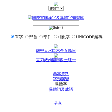
單字
部首
部件
相似字
UNICODE編碼
璿
艸
人
水
口
木
金
女
鳥
日
亘
刀
㛄
㚬
圀
鴴
酰
土
玨
一
基本資料
字形演變
異體字
異體詞及成語
分享