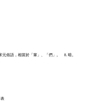
7. 宋元俗語，相當於「輩」、「們」。 8. 暗。