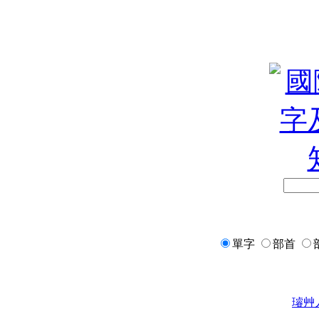
單字
部首
璿
艸