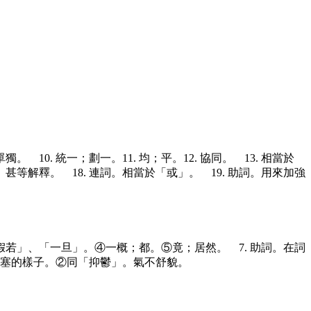
. 單獨。
10. 統一；劃一。
11. 均；平。
12. 協同。 13. 相當於
極、甚等解釋。 18. 連詞。相當於「或」。
19. 助詞。用來加強
「假若」、「一旦」。④一概；都。⑤竟；居然。
7. 助詞。在詞
充塞的樣子。②同「抑鬱」。氣不舒貌。