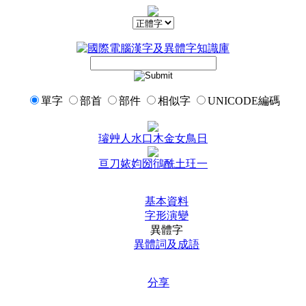
單字
部首
部件
相似字
UNICODE編碼
璿
艸
人
水
口
木
金
女
鳥
日
亘
刀
㛄
㚬
圀
鴴
酰
土
玨
一
基本資料
字形演變
異體字
異體詞及成語
分享