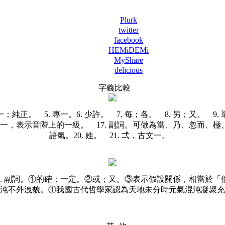
Plurk
twitter
facebook
HEMiDEMi
MyShare
delicious
字義比較
 純一；純正。
5. 專一。
6. 少許。 7. 每；各。 8. 另；又。 9
符號之一，表示音階上的一級。 17. 副詞。可做為當、乃、忽而、
語氣。
20. 姓。 21. 弌，古文一。
6. 副詞。①的確；一定。②或；又。③表示假設關係，相當於
氣混沌不外洩貌。①我國古代哲學家認為天地未分時元氣混沌凝聚