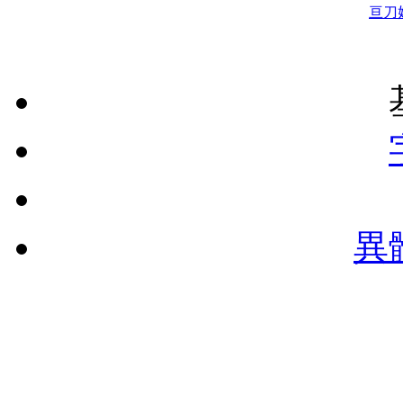
亘
刀
異