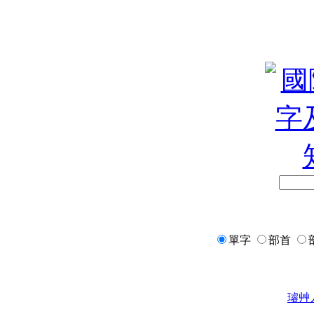
單字
部首
璿
艸