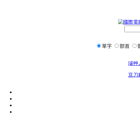
單字
部首
璿
艸
亘
刀