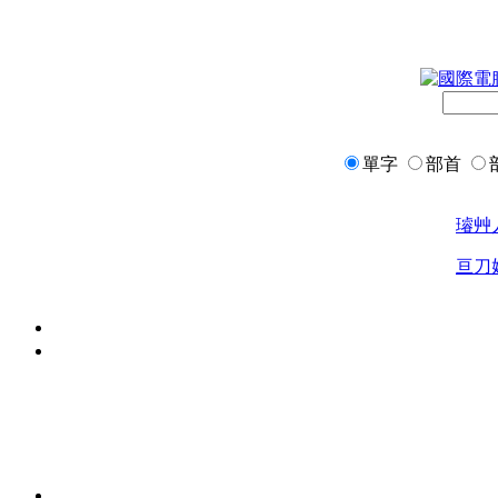
單字
部首
璿
艸
亘
刀