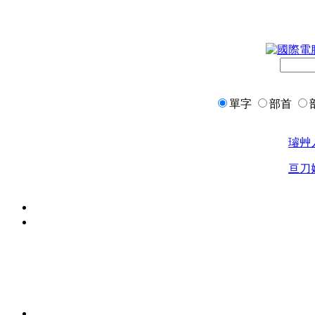
單字
部首
璿
艸
亘
刀