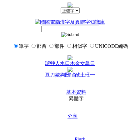
單字
部首
部件
相似字
UNICODE編碼
璿
艸
人
水
口
木
金
女
鳥
日
亘
刀
㛄
㚬
圀
鴴
酰
土
玨
一
基本資料
異體字
分享
Plurk