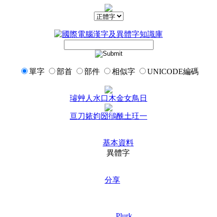
單字
部首
部件
相似字
UNICODE編碼
璿
艸
人
水
口
木
金
女
鳥
日
亘
刀
㛄
㚬
圀
鴴
酰
土
玨
一
基本資料
異體字
分享
Plurk