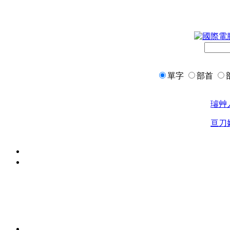
單字
部首
璿
艸
亘
刀