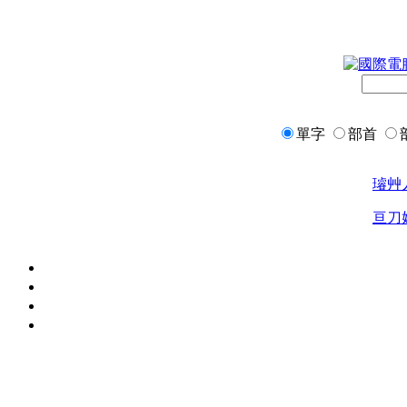
單字
部首
璿
艸
亘
刀