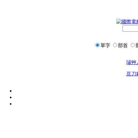
單字
部首
璿
艸
亘
刀