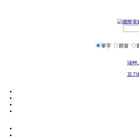
單字
部首
璿
艸
亘
刀