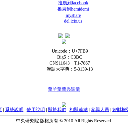
推廣到facebook
推廣到hemidemi
myshare
del.icio.us
Unicode：U+7FB9
Big5：C3BC
CNS11643：T1-7867
漢語大字典：5-3139-13
羹
羊羹
羹匙
調羹
頁
|
系統說明
|
使用說明
|
關於我們
|
相關連結
|
參與人員
|
智財權
中央研究院 版權所有 © 2010 All Rights Reserved.