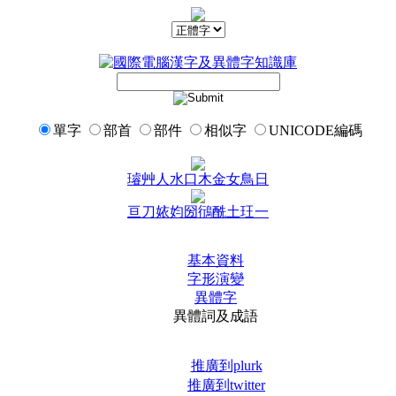
單字
部首
部件
相似字
UNICODE編碼
璿
艸
人
水
口
木
金
女
鳥
日
亘
刀
㛄
㚬
圀
鴴
酰
土
玨
一
基本資料
字形演變
異體字
異體詞及成語
推廣到plurk
推廣到twitter