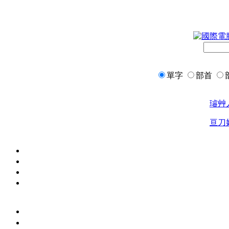
單字
部首
璿
艸
亘
刀