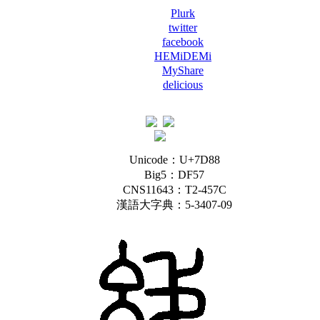
Plurk
twitter
facebook
HEMiDEMi
MyShare
delicious
Unicode：U+7D88
Big5：DF57
CNS11643：T2-457C
漢語大字典：5-3407-09