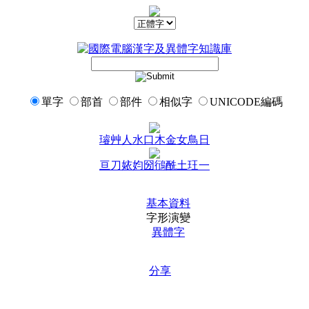
單字
部首
部件
相似字
UNICODE編碼
璿
艸
人
水
口
木
金
女
鳥
日
亘
刀
㛄
㚬
圀
鴴
酰
土
玨
一
基本資料
字形演變
異體字
分享