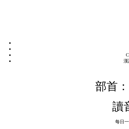
C
漢
部首：
讀
每日一字