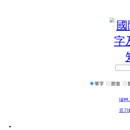
單字
部首
璿
艸
亘
刀