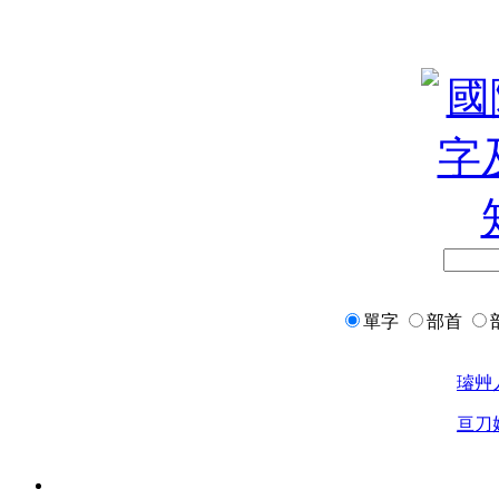
單字
部首
璿
艸
亘
刀