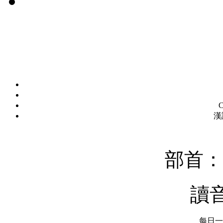
C
漢
部首：
讀
每日一字