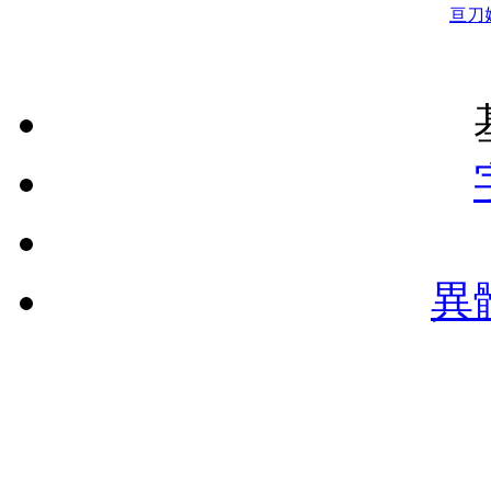
亘
刀
異