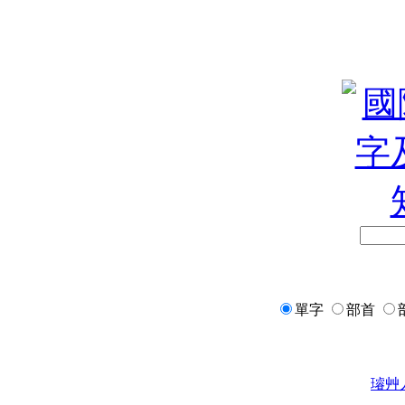
單字
部首
璿
艸