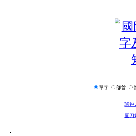
單字
部首
璿
艸
亘
刀