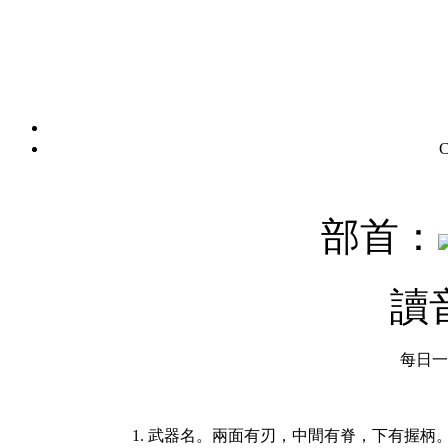
C
部首：
讀
每日一字
1. 武器名。兩面有刃，中間有脊，下有握柄。