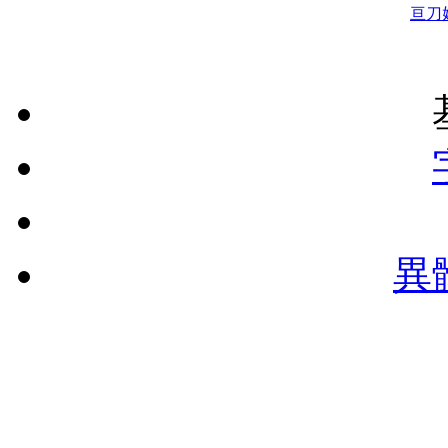
亘
刀
異