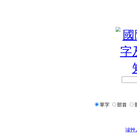
單字
部首
璿
艸