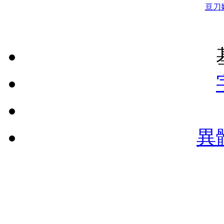
亘
刀
異