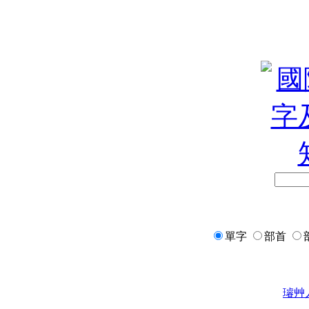
單字
部首
璿
艸