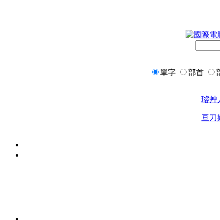
單字
部首
璿
艸
亘
刀