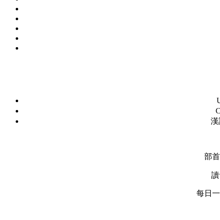
C
漢
部首
讀
每日一字