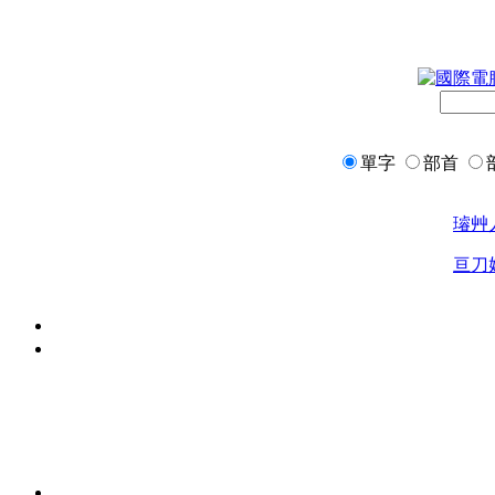
單字
部首
璿
艸
亘
刀