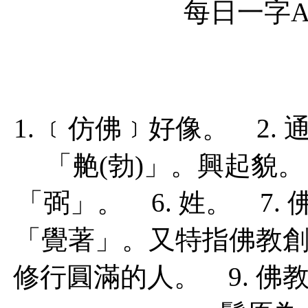
每日一字Ap
1. ﹝仿佛﹞好像。 2.
「艴(勃)」。興起貌。 
「弼」。 6. 姓。 7. 
「覺著」。又特指佛教創
修行圓滿的人。 9. 佛教。