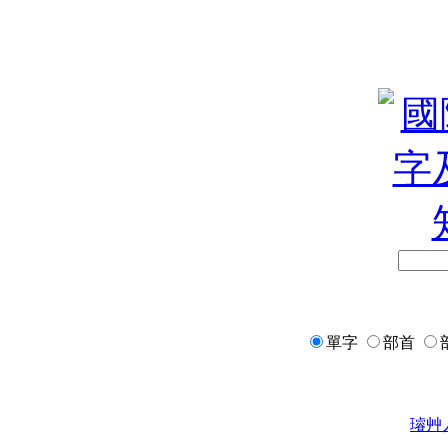
單字
部首
璿
艸