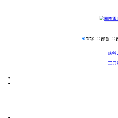
單字
部首
璿
艸
亘
刀