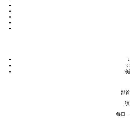
C
漢
部首
讀
每日一字