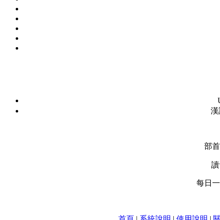
漢
部首
讀
每日一字
首頁
|
系統說明
|
使用說明
|