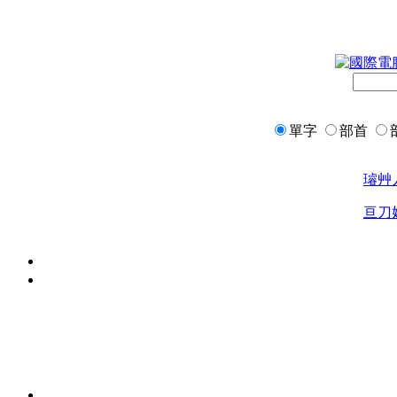
單字
部首
璿
艸
亘
刀