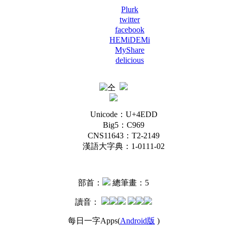
Plurk
twitter
facebook
HEMiDEMi
MyShare
delicious
Unicode：U+4EDD
Big5：C969
CNS11643：T2-2149
漢語大字典：1-0111-02
部首：
總筆畫：5
讀音：
每日一字Apps(
Android版
)