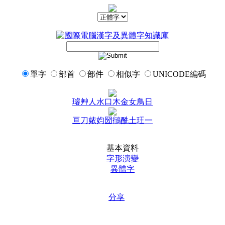
單字
部首
部件
相似字
UNICODE編碼
璿
艸
人
水
口
木
金
女
鳥
日
亘
刀
㛄
㚬
圀
鴴
酰
土
玨
一
基本資料
字形演變
異體字
分享