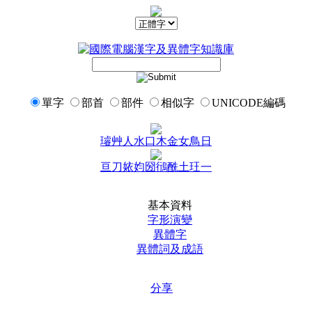
單字
部首
部件
相似字
UNICODE編碼
璿
艸
人
水
口
木
金
女
鳥
日
亘
刀
㛄
㚬
圀
鴴
酰
土
玨
一
基本資料
字形演變
異體字
異體詞及成語
分享