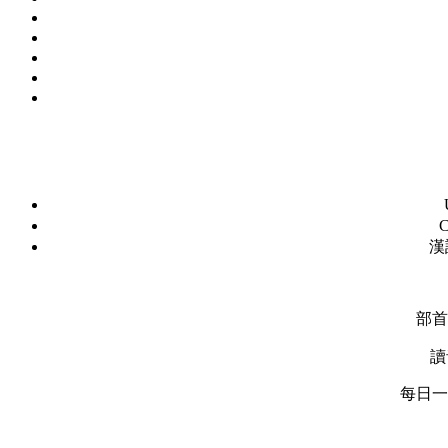
C
漢
部首
讀
每日一字