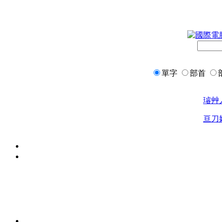
單字
部首
璿
艸
亘
刀