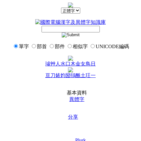
單字
部首
部件
相似字
UNICODE編碼
璿
艸
人
水
口
木
金
女
鳥
日
亘
刀
㛄
㚬
圀
鴴
酰
土
玨
一
基本資料
異體字
分享
Plurk