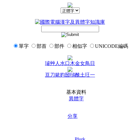
單字
部首
部件
相似字
UNICODE編碼
璿
艸
人
水
口
木
金
女
鳥
日
亘
刀
㛄
㚬
圀
鴴
酰
土
玨
一
基本資料
異體字
分享
Plurk