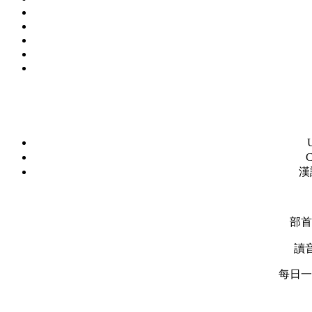
C
漢
部首
讀
每日一字