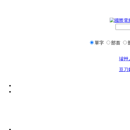
單字
部首
璿
艸
亘
刀