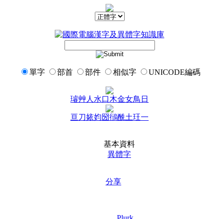
單字
部首
部件
相似字
UNICODE編碼
璿
艸
人
水
口
木
金
女
鳥
日
亘
刀
㛄
㚬
圀
鴴
酰
土
玨
一
基本資料
異體字
分享
Plurk