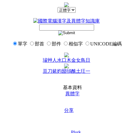
單字
部首
部件
相似字
UNICODE編碼
璿
艸
人
水
口
木
金
女
鳥
日
亘
刀
㛄
㚬
圀
鴴
酰
土
玨
一
基本資料
異體字
分享
Plurk