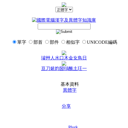
單字
部首
部件
相似字
UNICODE編碼
璿
艸
人
水
口
木
金
女
鳥
日
亘
刀
㛄
㚬
圀
鴴
酰
土
玨
一
基本資料
異體字
分享
Plurk