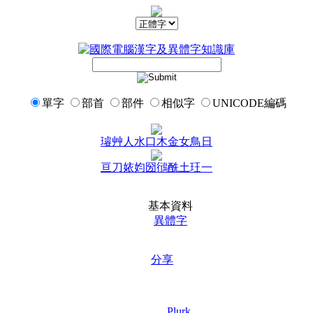
單字
部首
部件
相似字
UNICODE編碼
璿
艸
人
水
口
木
金
女
鳥
日
亘
刀
㛄
㚬
圀
鴴
酰
土
玨
一
基本資料
異體字
分享
Plurk