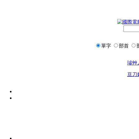
單字
部首
璿
艸
亘
刀