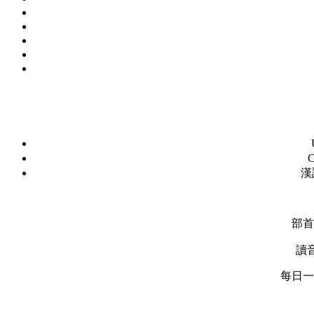
C
漢
部首
讀
每日一字