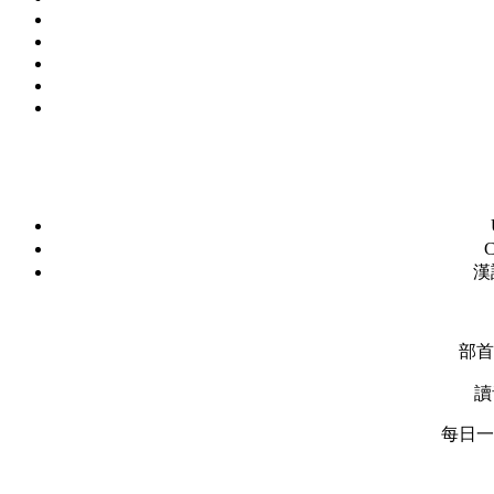
C
漢
部首
讀
每日一字