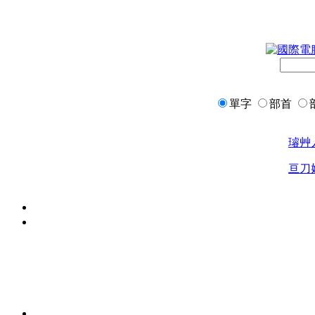
單字
部首
璿
艸
亘
刀