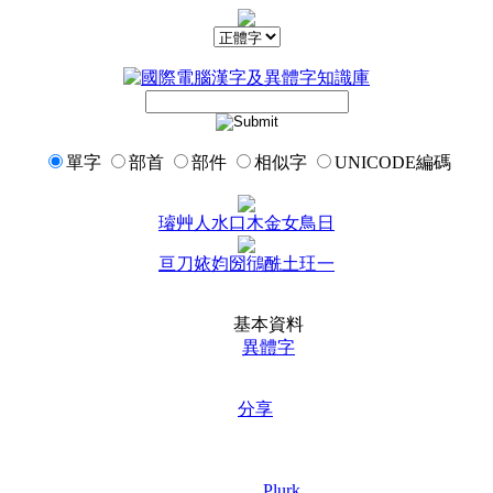
單字
部首
部件
相似字
UNICODE編碼
璿
艸
人
水
口
木
金
女
鳥
日
亘
刀
㛄
㚬
圀
鴴
酰
土
玨
一
基本資料
異體字
分享
Plurk