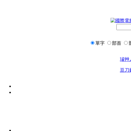
單字
部首
璿
艸
亘
刀