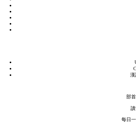
C
漢
部首
讀
每日一字