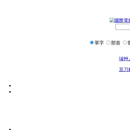
單字
部首
璿
艸
亘
刀