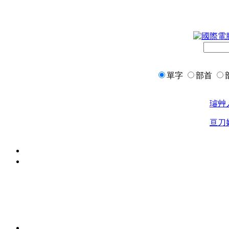
單字
部首
璿
艸
亘
刀