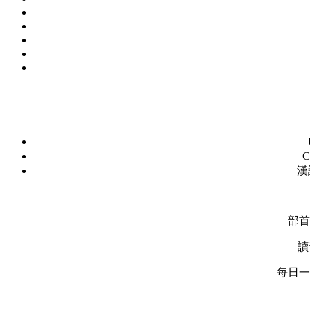
C
漢
部首
讀
每日一字