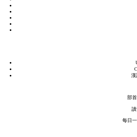
C
漢
部首
讀
每日一字