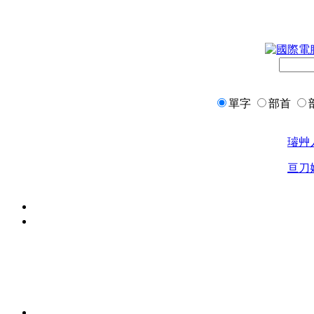
單字
部首
璿
艸
亘
刀